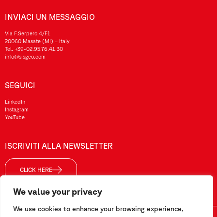
INVIACI UN MESSAGGIO
Via F.Serpero 4/F1
20060 Masate (MI) – Italy
Tel.
+39-02.95.76.41.30
info@sisgeo.com
SEGUICI
LinkedIn
Instagram
YouTube
ISCRIVITI ALLA NEWSLETTER
CLICK HERE
We value your privacy
We use cookies to enhance your browsing experience,