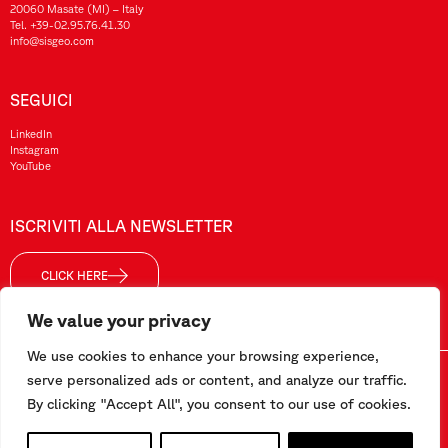
20060 Masate (MI) – Italy
Tel.
+39-02.95.76.41.30
info@sisgeo.com
SEGUICI
LinkedIn
Instagram
YouTube
ISCRIVITI ALLA NEWSLETTER
CLICK HERE
We value your privacy
We use cookies to enhance your browsing experience,
Sisgeo SRL – P. IVA/ CF / Reg. Imp. di MI: 10732420152 – REA: 1413159 – Cap. Soc. €99.000,00 i.v
serve personalized ads or content, and analyze our traffic.
By clicking "Accept All", you consent to our use of cookies.
Questo sito è stato realizzato da
Pipeline Srl