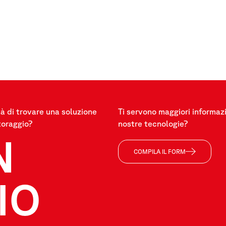
à di trovare una soluzione
Ti servono maggiori informazi
toraggio?
nostre tecnologie?
N
COMPILA IL FORM
IO