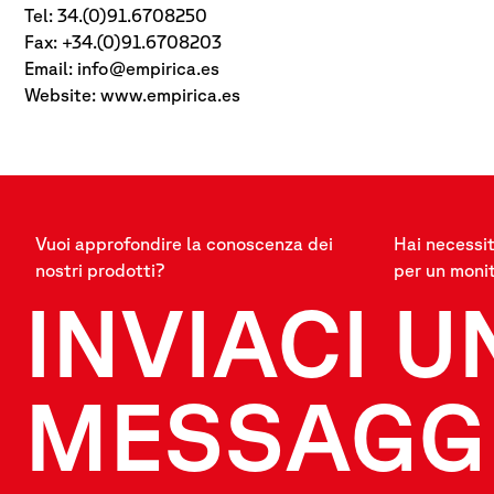
Tel: 34.(0)91.6708250
Fax: +34.(0)91.6708203
Email:
info@empirica.es
Website: www.empirica.es
Vuoi approfondire la conoscenza dei
Hai necessit
nostri prodotti?
per un moni
INVIACI U
MESSAGG