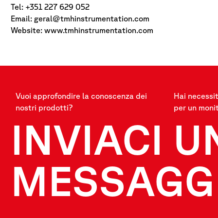
Tel: +351 227 629 052
Email:
geral@tmhinstrumentation.com
Website: www.tmhinstrumentation.com
Vuoi approfondire la conoscenza dei
Hai necessit
nostri prodotti?
per un moni
INVIACI U
MESSAGG