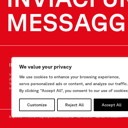
MESSAGG
INVIACI UN MESSAGGIO
SEGUICI
We value your privacy
Via F.Serpero 4/F1
LinkedIn
We use cookies to enhance your browsing experience,
20060 Masate (MI) – Italy
Instagram
serve personalized ads or content, and analyze our traffic.
Tel.
+39-02.95.76.41.30
YouTube
info@sisgeo.com
By clicking "Accept All", you consent to our use of cookies
Customize
Reject All
Accept All
Sisgeo SRL – P. IVA/ CF / Reg. Imp. di MI: 10732420152 – REA: 1413159 – Cap. Soc. €99.000,00 i.v