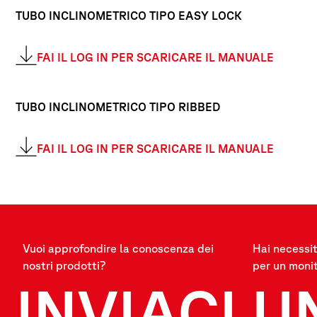
TUBO INCLINOMETRICO TIPO EASY LOCK
FAI IL LOG IN PER SCARICARE IL MANUALE
TUBO INCLINOMETRICO TIPO RIBBED
FAI IL LOG IN PER SCARICARE IL MANUALE
Vuoi approfondire la conoscenza dei
Hai necessit
nostri prodotti?
per un moni
INVIACI U