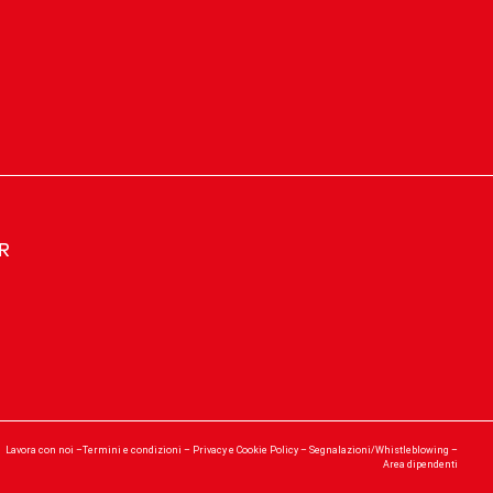
ER
Lavora con noi
–
Termini e condizioni
–
Privacy e Cookie Policy
–
Segnalazioni/Whistleblowing
–
Area dipendenti