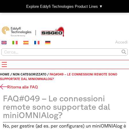
Explore Eddyfi Technologies Product Lines ▼
Accedi
HOME
/
NON CATEGORIZZATO
/
FAQ#049 – LE CONNESSIONI REMOTE SONO
SUPPORTATE DAL MINIOMNIALOG?
Ritorna alle FAQ
FAQ#049 – Le connessioni
remote sono supportate dal
miniOMNIAlog?
No, per gestire (ad es. per configurare) un miniOMNIAlog è