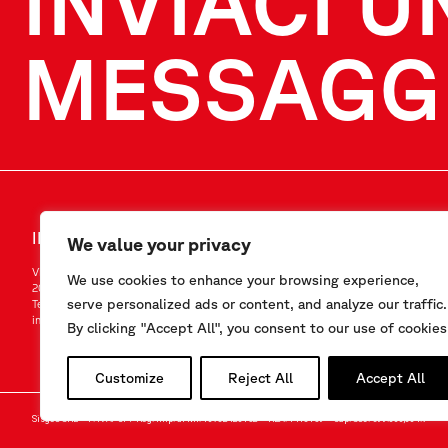
INVIACI U
MESSAGG
INVIACI UN MESSAGGIO
SEGUICI
We value your privacy
Via F.Serpero 4/F1
LinkedIn
We use cookies to enhance your browsing experience,
20060 Masate (MI) – Italy
Instagram
serve personalized ads or content, and analyze our traffic.
Tel.
+39-02.95.76.41.30
YouTube
info@sisgeo.com
By clicking "Accept All", you consent to our use of cookies
Customize
Reject All
Accept All
Sisgeo SRL – P. IVA/ CF / Reg. Imp. di MI: 10732420152 – REA: 1413159 – Cap. Soc. €99.000,00 i.v