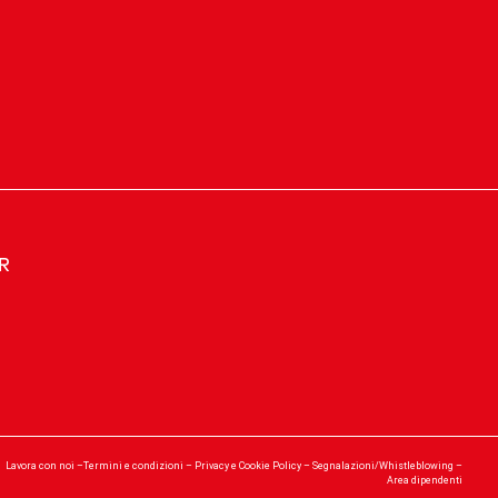
ER
Lavora con noi
–
Termini e condizioni
–
Privacy e Cookie Policy
–
Segnalazioni/Whistleblowing
–
Area dipendenti