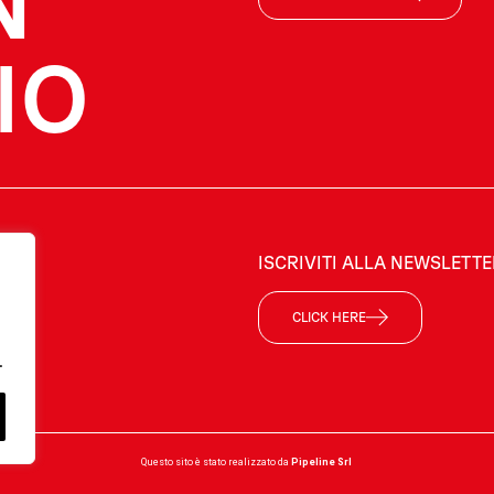
N
IO
ISCRIVITI ALLA NEWSLETT
CLICK HERE
.
Questo sito è stato realizzato da
Pipeline Srl