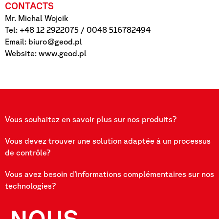
CONTACTS
Mr. Michal Wojcik
Tel: +48 12 2922075 / 0048 516782494
Email:
biuro@geod.pl
Website: www.geod.pl
Vous souhaitez en savoir plus sur nos produits?
Vous devez trouver une solution adaptée à un processus
de contrôle?
Vous avez besoin d’informations complémentaires sur nos
technologies?
NOUS