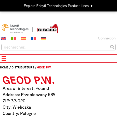
Explore Eddyfi Technologies Product Lines ▼
Connexion
HOME
/
DISTRIBUTEURS
/
GEOD P.W.
GEOD P.W.
Area of interest: Poland
Address: Przebieczany 685
ZIP: 32-020
City: Wieliczka
Country: Pologne