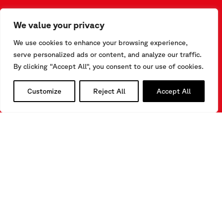
NOUS CONTACTER
We value your privacy
Via F.Serpero 4/F1
We use cookies to enhance your browsing experience,
20060 Masate (MI) – Italy
Tel.
+39-02.95.76.41.30
serve personalized ads or content, and analyze our traffic.
info@sisgeo.com
By clicking "Accept All", you consent to our use of cookies.
SUIVEZ-NOUS
Customize
Reject All
Accept All
LinkedIn
Instagram
YouTube
S’ABONNER à NOTRE NEWSLETTER
CLICK HERE