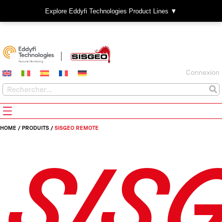
Explore Eddyfi Technologies Product Lines ▼
Connexion
HOME
/
PRODUITS
/
SISGEO REMOTE
SIS