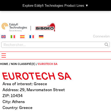
Explore Eddyfi Technologies Product Lines ▼
Connexion
HOME
/
NON CLASSIFIÉ(E)
/
EUROTECH SA
EUROTECH SA
Area of interest: Greece
Address: 29, Mavromateon Street
ZIP: 10434
City: Athens
Country: Greece