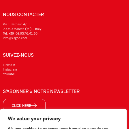
NOUS CONTACTER
Via F.Serpero 4/F1
20060 Masate (MI) – Italy
Tel.
+39-02.95.76.41.30
info@sisgeo.com
SUIVEZ-NOUS
LinkedIn
Instagram
YouTube
S’ABONNER à NOTRE NEWSLETTER
CLICK HERE
We value your privacy
We use cookies to enhance your browsing experience,