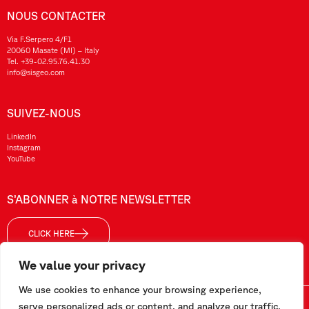
NOUS CONTACTER
Via F.Serpero 4/F1
20060 Masate (MI) – Italy
Tel.
+39-02.95.76.41.30
info@sisgeo.com
SUIVEZ-NOUS
LinkedIn
Instagram
YouTube
S’ABONNER à NOTRE NEWSLETTER
CLICK HERE
We value your privacy
We use cookies to enhance your browsing experience,
Sisgeo SRL – VAT No./ CF / Reg. Imp.: 10732420152 – REA: 1413159 – Share Cap. €99.000,00
serve personalized ads or content, and analyze our traffic.