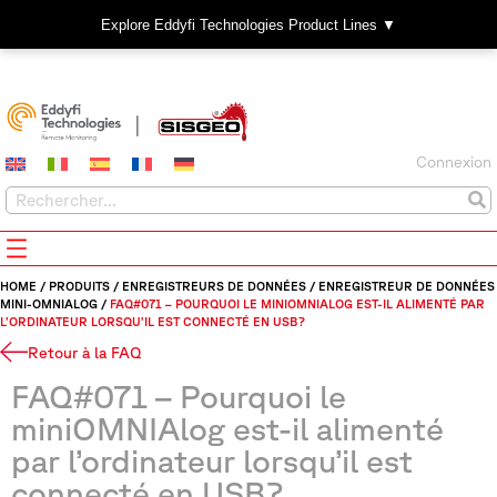
Explore Eddyfi Technologies Product Lines ▼
Connexion
HOME
/
PRODUITS
/
ENREGISTREURS DE DONNÉES
/
ENREGISTREUR DE DONNÉES
MINI-OMNIALOG
/
FAQ#071 – POURQUOI LE MINIOMNIALOG EST-IL ALIMENTÉ PAR
L’ORDINATEUR LORSQU’IL EST CONNECTÉ EN USB?
Retour à la FAQ
FAQ#071 – Pourquoi le
miniOMNIAlog est-il alimenté
par l’ordinateur lorsqu’il est
connecté en USB?