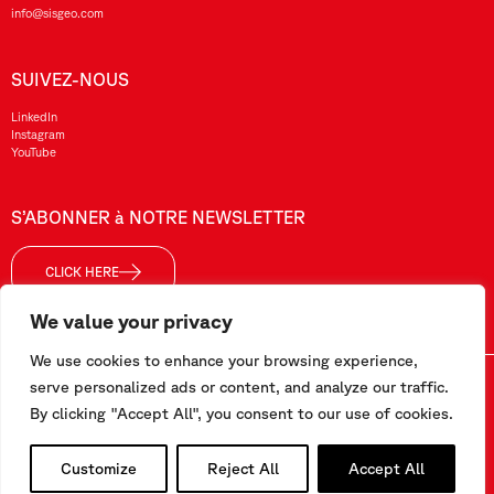
info@sisgeo.com
SUIVEZ-NOUS
LinkedIn
Instagram
YouTube
S’ABONNER à NOTRE NEWSLETTER
CLICK HERE
We value your privacy
We use cookies to enhance your browsing experience,
Sisgeo SRL – VAT No./ CF / Reg. Imp.: 10732420152 – REA: 1413159 – Share Cap. €99.000,00
serve personalized ads or content, and analyze our traffic.
By clicking "Accept All", you consent to our use of cookies.
Ce site a été réalisé par
Pipeline Srl
Customize
Reject All
Accept All
Travaillez avec nous
-
Conditions générales
-
Politique de confidentialité et cookies
-
Espace
employé