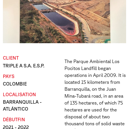
CLIENT
The Parque Ambiental Los
TRIPLE A S.A. E.S.P.
Pocitos Landfill began
operations in April 2009. It is
PAYS
located 15 kilometers from
COLOMBIE
Barranquilla, on the Juan
LOCALISATION
Mina-Tubará road, in an area
BARRANQUILLA -
of 135 hectares, of which 75
ATLÁNTICO
hectares are used for the
disposal of about two
DÉBUT
FIN
thousand tons of solid waste
2021
- 2022