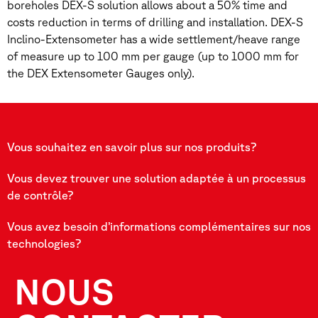
boreholes DEX-S solution allows about a 50% time and
costs reduction in terms of drilling and installation. DEX-S
Inclino-Extensometer has a wide settlement/heave range
of measure up to 100 mm per gauge (up to 1000 mm for
the DEX Extensometer Gauges only).
Vous souhaitez en savoir plus sur nos produits?
Vous devez trouver une solution adaptée à un processus
de contrôle?
Vous avez besoin d’informations complémentaires sur nos
technologies?
NOUS