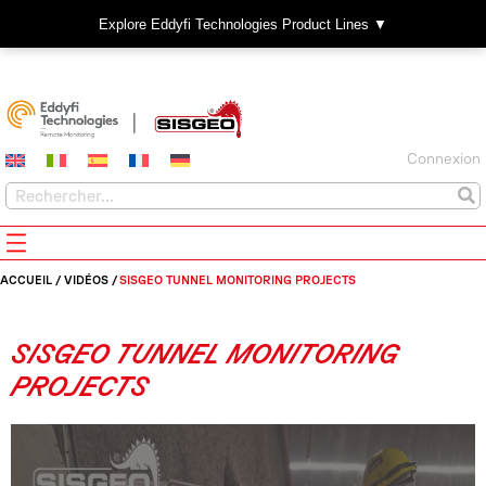
Explore Eddyfi Technologies Product Lines ▼
Connexion
ACCUEIL
/
VIDÉOS
/
SISGEO TUNNEL MONITORING PROJECTS
SISGEO TUNNEL MONITORING
PROJECTS