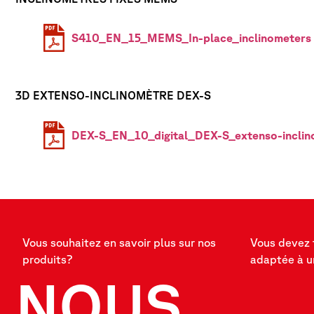
S410_EN_15_MEMS_In-place_inclinometers
3D EXTENSO-INCLINOMÈTRE DEX-S
DEX-S_EN_10_digital_DEX-S_extenso-inclin
Vous souhaitez en savoir plus sur nos
Vous devez 
produits?
adaptée à u
NOUS