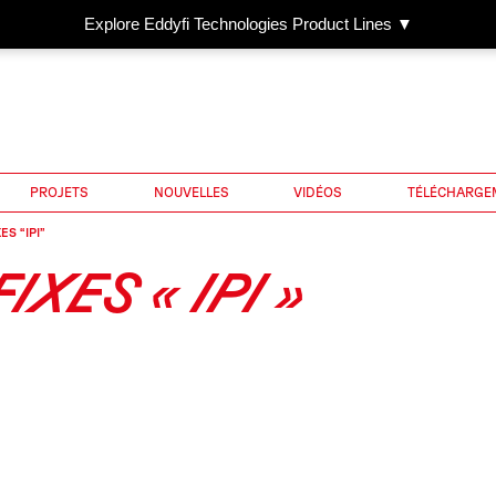
Explore Eddyfi Technologies Product Lines ▼
PROJETS
NOUVELLES
VIDÉOS
TÉLÉCHARGE
S “IPI”
XES « IPI »