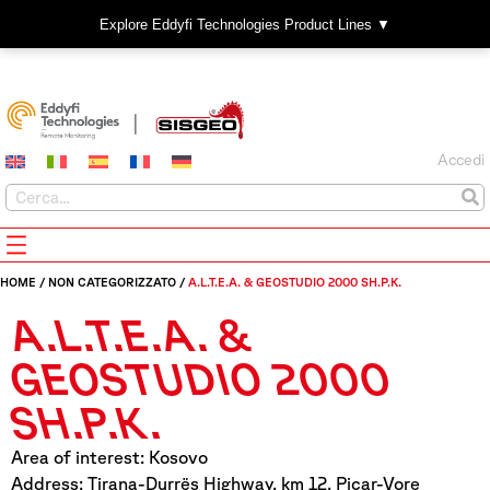
Explore Eddyfi Technologies Product Lines ▼
Accedi
HOME
/
NON CATEGORIZZATO
/
A.L.T.E.A. & GEOSTUDIO 2000 SH.P.K.
A.L.T.E.A. &
GEOSTUDIO 2000
SH.P.K.
Area of interest: Kosovo
Address: Tirana-Durrës Highway, km 12, Picar-Vore