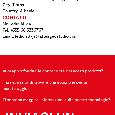
City: Tirana
Country: Albania
CONTATTI
Mr Ledio Allkja
Tel: +355 68 3336767
Email: ledio.allkja@alteageostudio.com
Vuoi approfondire la conoscenza dei nostri prodotti?
Hai necessità di trovare una soluzione per un
monitoraggio?
Ti servono maggiori informazioni sulle nostre tecnologie?