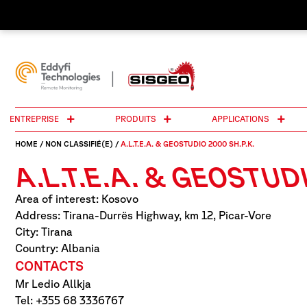
ENTREPRISE
PRODUITS
APPLICATIONS
HOME
/
NON CLASSIFIÉ(E)
/
A.L.T.E.A. & GEOSTUDIO 2000 SH.P.K.
A.L.T.E.A. & GEOSTUD
Area of interest: Kosovo
Address: Tirana-Durrës Highway, km 12, Picar-Vore
City: Tirana
Country: Albania
CONTACTS
Mr Ledio Allkja
Tel: +355 68 3336767