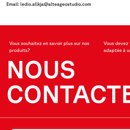
Email: ledio.allkja@alteageostudio.com
Vous souhaitez en savoir plus sur nos
Vous devez 
produits?
adaptée à u
NOUS
CONTACT