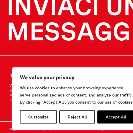
INVIACI U
MESSAGG
INVIACI UN MESSAGGIO
SEGUICI
We value your privacy
Via F.Serpero 4/F1
LinkedIn
We use cookies to enhance your browsing experience,
20060 Masate (MI) – Italy
Instagram
serve personalized ads or content, and analyze our traffic.
Tel.
+39-02.95.76.41.30
YouTube
info@sisgeo.com
By clicking "Accept All", you consent to our use of cookies
Customize
Reject All
Accept All
Sisgeo SRL – P. IVA/ CF / Reg. Imp. di MI: 10732420152 – REA: 1413159 – Cap. Soc. €99.000,00 i.v