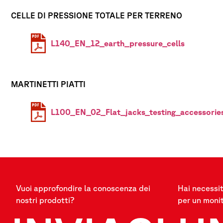
CELLE DI PRESSIONE TOTALE PER TERRENO
L140_EN_12_earth_pressure_cells
MARTINETTI PIATTI
L100_EN_02_Flat_jacks_testing_accessorie
Vuoi approfondire la conoscenza dei
Hai necessit
nostri prodotti?
per un moni