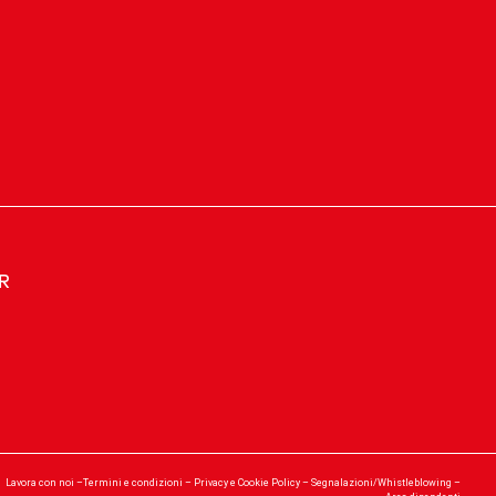
ER
Lavora con noi
–
Termini e condizioni
–
Privacy e Cookie Policy
–
Segnalazioni/Whistleblowing
–