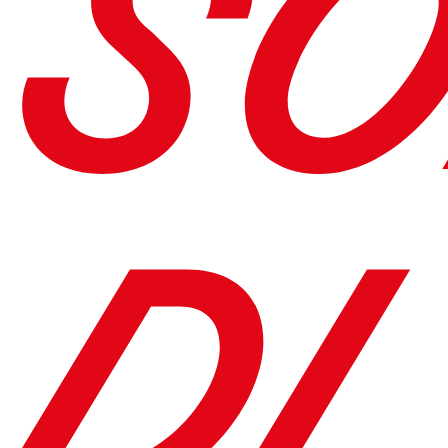
SO
DI