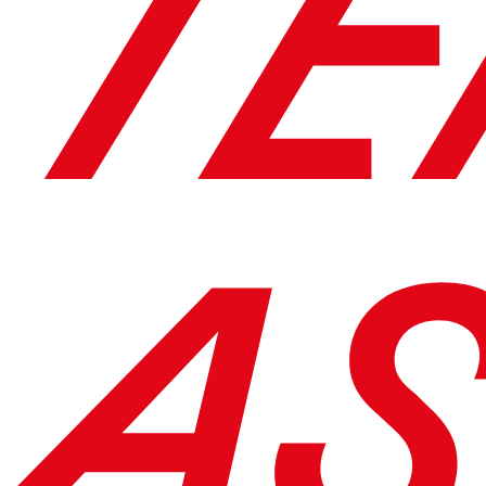
TE
AS