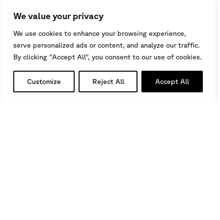
We value your privacy
We use cookies to enhance your browsing experience,
OULDJET MELLEGUE DAM
Algeria
C
DIGHE E PROGETTI IDROELETTRICI
serve personalized ads or content, and analyze our traffic.
By clicking "Accept All", you consent to our use of cookies.
Customize
Reject All
Accept All
COS'È UN
PIEZOMETRO, COME
FUNZIONA,