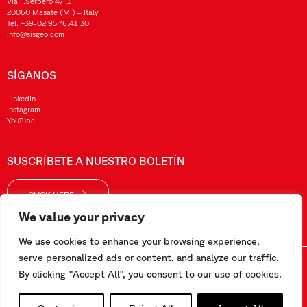
Via F.Serpero 4/F1
20060 Masate (MI) – Italy
Tel.
+39-02.95.76.41.30
info@sisgeo.com
SÍGANOS
LinkedIn
Instagram
YouTube
SUSCRÍBETE A NUESTRO BOLETÍN
CLICK HERE
We value your privacy
We use cookies to enhance your browsing experience,
serve personalized ads or content, and analyze our traffic.
Sisgeo SRL – VAT No./ CF / Reg. Imp.: 10732420152 – REA: 1413159 – Share Cap. €99.000,00
By clicking "Accept All", you consent to our use of cookies.
Este sitio web ha sido realizado por
Pipeline Srl