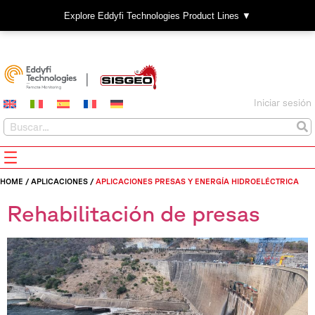
Explore Eddyfi Technologies Product Lines ▼
Iniciar sesión
HOME
/
APLICACIONES
/
APLICACIONES PRESAS Y ENERGÍA HIDROELÉCTRICA
Rehabilitación de presas