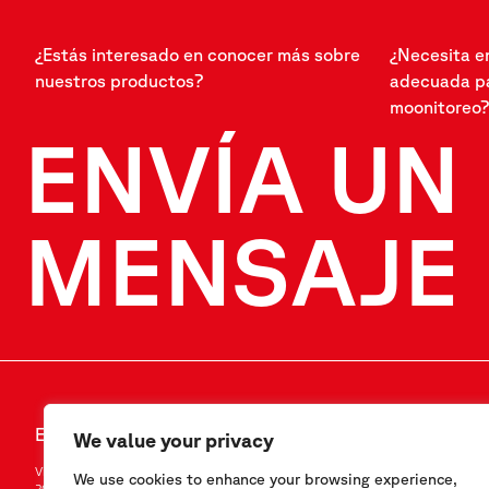
¿Estás interesado en conocer más sobre
¿Necesita e
nuestros productos?
adecuada pa
moonitoreo?
ENVÍA UN
MENSAJE
ENVÍA UN MENSAJE
SÍGANOS
We value your privacy
Via F.Serpero 4/F1
LinkedIn
We use cookies to enhance your browsing experience,
20060 Masate (MI) – Italy
Instagram