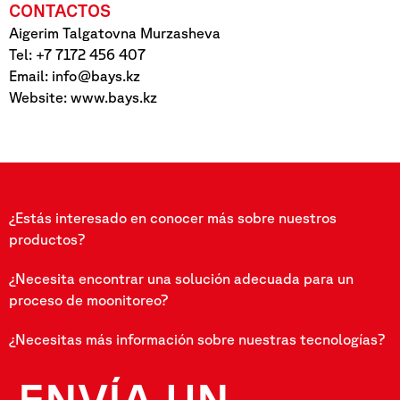
CONTACTOS
Aigerim Talgatovna Murzasheva
Tel: +7 7172 456 407
Email:
info@bays.kz
Website: www.bays.kz
¿Estás interesado en conocer más sobre nuestros
productos?
¿Necesita encontrar una solución adecuada para un
proceso de moonitoreo?
¿Necesitas más información sobre nuestras tecnologías?
ENVÍA UN