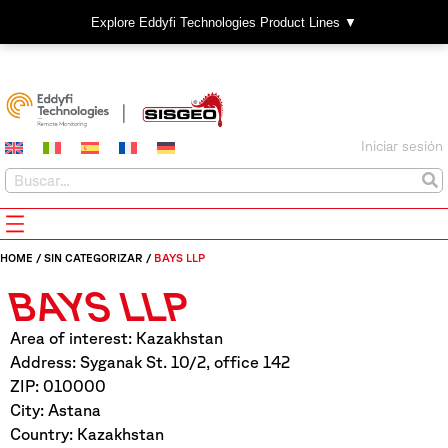
Explore Eddyfi Technologies Product Lines ▼
Iniciar sesión
HOME
/
SIN CATEGORIZAR
/
BAYS LLP
BAYS LLP
Area of interest: Kazakhstan
Address: Syganak St. 10/2, office 142
ZIP: 010000
City: Astana
Country: Kazakhstan