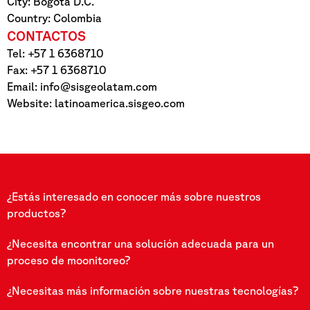
City: Bogotá D.C.
Country: Colombia
CONTACTOS
Tel: +57 1 6368710
Fax: +57 1 6368710
Email:
info@sisgeolatam.com
Website: latinoamerica.sisgeo.com
¿Estás interesado en conocer más sobre nuestros
productos?
¿Necesita encontrar una solución adecuada para un
proceso de moonitoreo?
¿Necesitas más información sobre nuestras tecnologías?