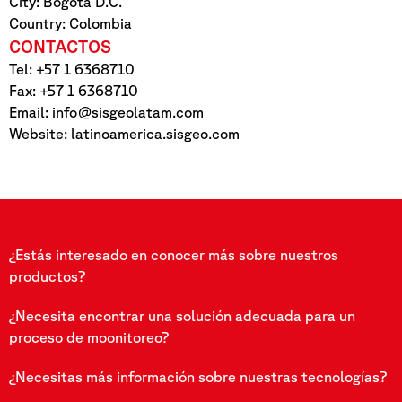
City: Bogotá D.C.
Country: Colombia
CONTACTOS
Tel: +57 1 6368710
Fax: +57 1 6368710
Email:
info@sisgeolatam.com
Website: latinoamerica.sisgeo.com
¿Estás interesado en conocer más sobre nuestros
productos?
¿Necesita encontrar una solución adecuada para un
proceso de moonitoreo?
¿Necesitas más información sobre nuestras tecnologías?