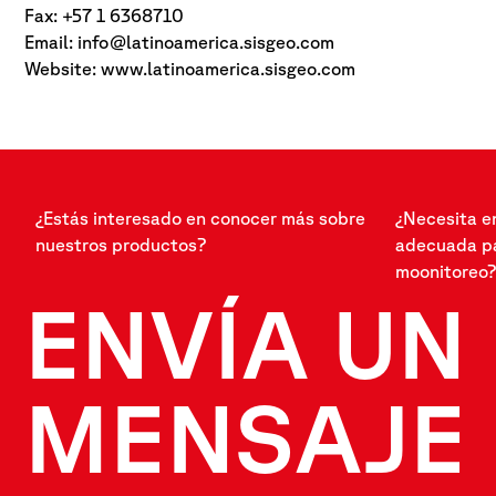
Fax: +57 1 6368710
Email:
info@latinoamerica.sisgeo.com
Website: www.latinoamerica.sisgeo.com
¿Estás interesado en conocer más sobre
¿Necesita e
nuestros productos?
adecuada pa
moonitoreo?
ENVÍA UN
MENSAJE