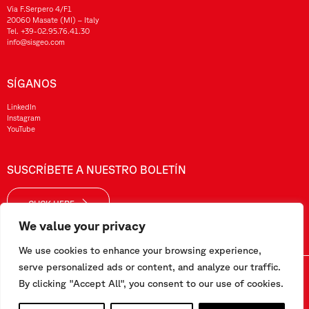
Via F.Serpero 4/F1
20060 Masate (MI) – Italy
Tel.
+39-02.95.76.41.30
info@sisgeo.com
SÍGANOS
LinkedIn
Instagram
YouTube
SUSCRÍBETE A NUESTRO BOLETÍN
CLICK HERE
We value your privacy
We use cookies to enhance your browsing experience,
serve personalized ads or content, and analyze our traffic.
Sisgeo SRL – VAT No./ CF / Reg. Imp.: 10732420152 – REA: 1413159 – Share Cap. €99.000,00
By clicking "Accept All", you consent to our use of cookies.
Este sitio web ha sido realizado por
Pipeline Srl