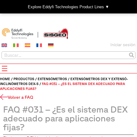
Explore Eddyfi Technologies Product Lines ▼
Iniciar sesión
HOME
/
PRODUCTOS
/
EXTENSÓMETROS
/
EXTENSÓMETROS DEX Y EXTENSÓ-
INCLINÓMETROS DEX-S
/
FAQ #031 – ¿ES EL SISTEMA DEX ADECUADO PARA
APLICACIONES FIJAS?
Volver a FAQ
FAQ #031 – ¿Es el sistema DEX
adecuado para aplicaciones
fijas?