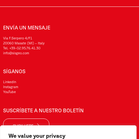
ENVÍA UN MENSAJE
Via F.Serpero 4/F1
20060 Masate (MI) – Italy
Tel.
+39-02.95.76.41.30
info@sisgeo.com
SÍGANOS
LinkedIn
Instagram
YouTube
SUSCRÍBETE A NUESTRO BOLETÍN
CLICK HERE
We value your privacy