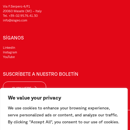
Via F.Serpero 4/F1
20060 Masate (MI) – Italy
Tel.
+39-02.95.76.41.30
info@sisgeo.com
SÍGANOS
LinkedIn
Instagram
YouTube
SUSCRÍBETE A NUESTRO BOLETÍN
CLICK HERE
We value your privacy
We use cookies to enhance your browsing experience,
serve personalized ads or content, and analyze our traffic.
Sisgeo SRL – VAT No./ CF / Reg. Imp.: 10732420152 – REA: 1413159 – Share Cap. €99.000,00
By clicking "Accept All", you consent to our use of cookies.
Este sitio web ha sido realizado por
Pipeline Srl