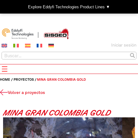
Explore Eddyfi Technologies Product Lines ▼
Iniciar sesión
HOME
/
PROYECTOS
/
MINA GRAN COLOMBIA GOLD
Volver a proyectos
MINA GRAN COLOMBIA GOLD