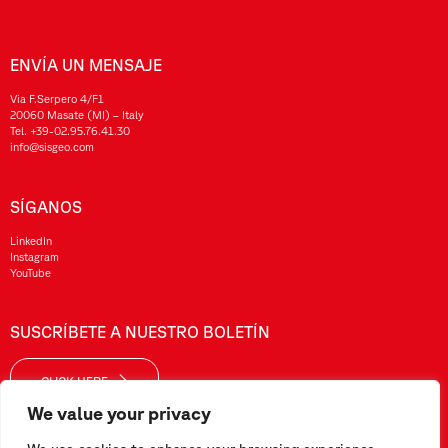
ENVÍA UN MENSAJE
Via F.Serpero 4/F1
20060 Masate (MI) – Italy
Tel.
+39-02.95.76.41.30
info@sisgeo.com
SÍGANOS
LinkedIn
Instagram
YouTube
SUSCRÍBETE A NUESTRO BOLETÍN
CLICK HERE
We value your privacy