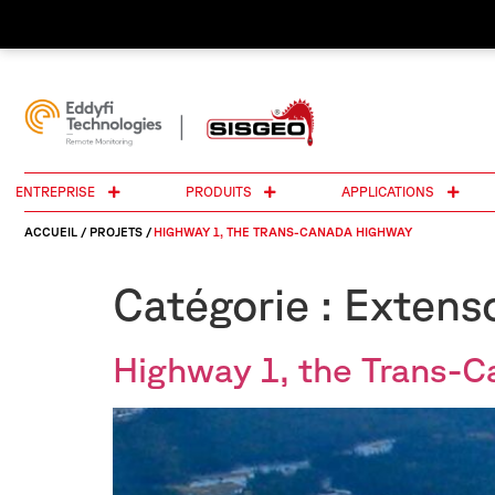
ENTREPRISE
PRODUITS
APPLICATIONS
ACCUEIL
/
PROJETS
/
HIGHWAY 1, THE TRANS-CANADA HIGHWAY
Catégorie :
Extens
Highway 1, the Trans-