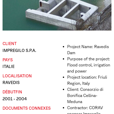
CLIENT
Project Name: Ravedis
IMPREGILO S.P.A.
Dam
Purpose of the project:
PAYS
Flood control, irrigation
ITALIE
and power
LOCALISATION
Project location: Friuli
RAVEDIS
Region, Italy
Client: Consorzio di
DÉBUT
FIN
Bonifica Cellina-
2001
- 2004
Meduna
Contractor: CORAV
DOCUMENTS CONNEXES
sponsor Impregilo