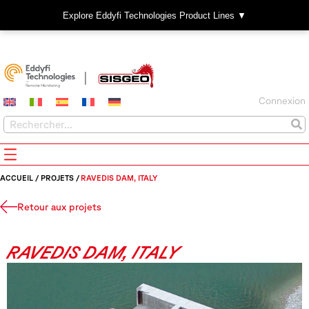
Explore Eddyfi Technologies Product Lines ▼
Connexion
ACCUEIL
/
PROJETS
/
RAVEDIS DAM, ITALY
Retour aux projets
RAVEDIS DAM, ITALY