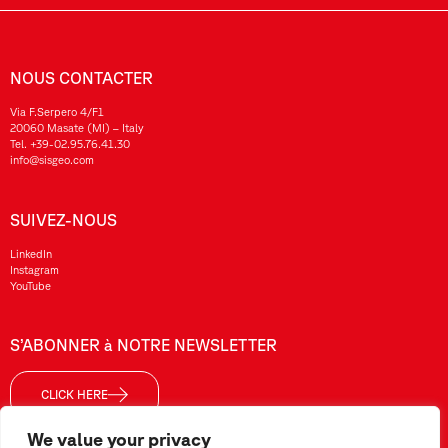
NOUS CONTACTER
Via F.Serpero 4/F1
20060 Masate (MI) – Italy
Tel.
+39-02.95.76.41.30
info@sisgeo.com
SUIVEZ-NOUS
LinkedIn
Instagram
YouTube
S’ABONNER à NOTRE NEWSLETTER
CLICK HERE
We value your privacy