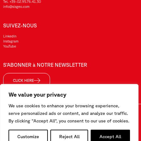
Tel.
+39-02.95.76.41.30
info@sisgeo.com
SUIVEZ-NOUS
LinkedIn
Instagram
YouTube
S’ABONNER à NOTRE NEWSLETTER
CLICK HERE
We value your privacy
We use cookies to enhance your browsing experience,
Sisgeo SRL – VAT No./ CF / Reg. Imp.: 10732420152 – REA: 1413159 – Share Cap. €99.000,00
serve personalized ads or content, and analyze our traffic.
By clicking "Accept All", you consent to our use of cookies.
Ce site a été réalisé par
Pipeline Srl
Customize
Reject All
Accept All
Travaillez avec nous
-
Conditions générales
-
Politique de confidentialité et cookies
-
Espace