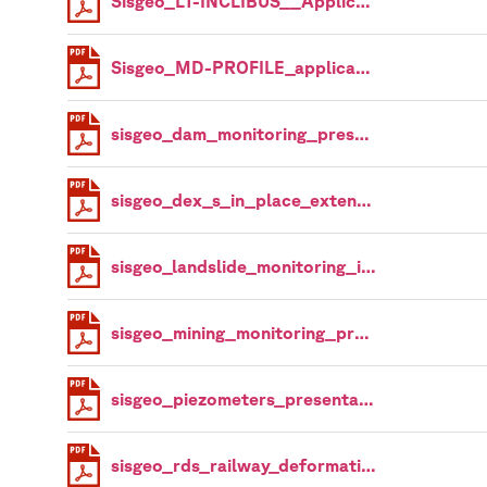
Sisgeo_LT-INCLIBUS__Applications
Sisgeo_MD-PROFILE_application
sisgeo_dam_monitoring_presentation
sisgeo_dex_s_in_place_extenso-inclinometers_presentazion
sisgeo_landslide_monitoring_instrumentation
sisgeo_mining_monitoring_presentation
sisgeo_piezometers_presentation
sisgeo_rds_railway_deformation_system_presentation