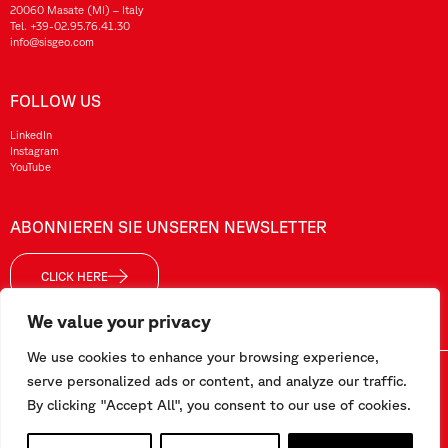
20060 Masate (MI) – Italy
Tel.
+39-02.95.76.41.30
info@sisgeo.com
FOLLOW US
LinkedIn
Instagram
YouTube
ABONNIEREN SIE UNSEREN NEWSLETTER
CLICK HERE
We value your privacy
We use cookies to enhance your browsing experience,
Sisgeo SRL – VAT No./ CF / Reg. Imp.: 10732420152 – REA: 1413159 – Share Cap. €99.000,00
serve personalized ads or content, and analyze our traffic.
By clicking "Accept All", you consent to our use of cookies.
Diese Website wurde von
Pipeline Srl
realisiert