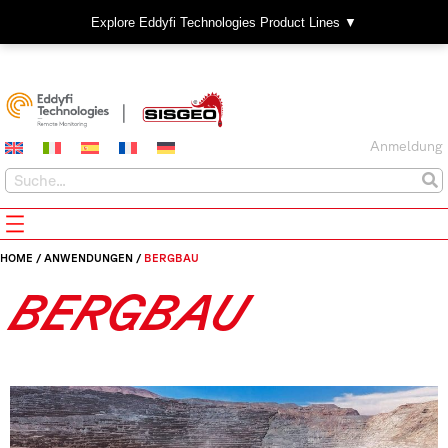
Explore Eddyfi Technologies Product Lines ▼
Anmeldung
HOME
/
ANWENDUNGEN
/
BERGBAU
BERGBAU