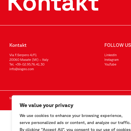
Kontakt
Kontakt
FOLLOW US
Via F.Serpero 4/F1
LinkedIn
20060 Masate (MI) – Italy
Instagram
Tel.
+39-02.95.76.41.30
YouTube
info@sisgeo.com
Sisgeo SRL – VAT No./ CF / Reg. Imp.: 10732420152 – REA: 1413159 – Share Cap. €99.000,00
We value your privacy
We use cookies to enhance your browsing experience,
serve personalized ads or content, and analyze our traffic.
By clicking "Accept All", you consent to our use of cookies