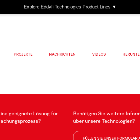
Explore Eddyfi Technologies Product Lines ▼
PROJEKTE
NACHRICHTEN
VIDEOS
HERUNTE
eine geeignete Lösung für
Benötigen Sie weitere Infor
wachungsprozess?
über unsere Technologien?
FÜLLEN SIE UNSER FORMULAR 