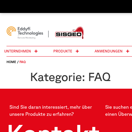
UNTERNEHMEN
PRODUKTE
ANWENDUNGEN
HOME
/
FAQ
Kategorie:
FAQ
Sind Sie daran interessiert, mehr über
Sie suchen 
unsere Produkte zu erfahren?
einen Über