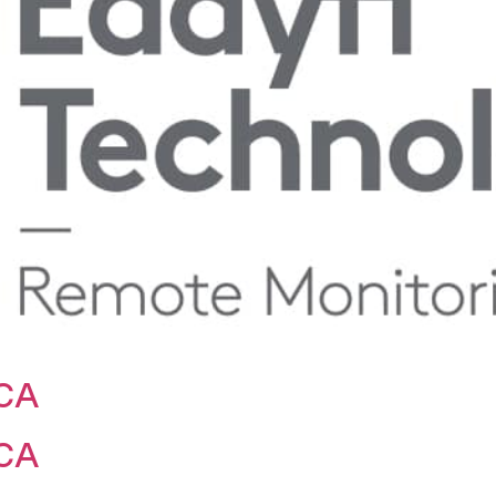
CA
CA