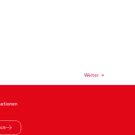
Weiter
→
mationen
AUS