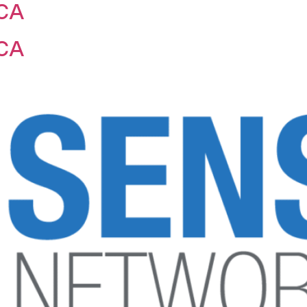
CA
CA