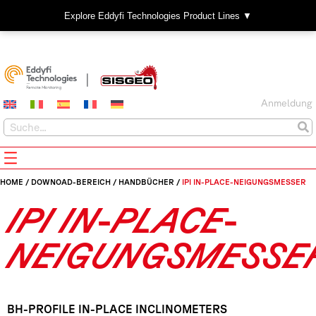
Explore Eddyfi Technologies Product Lines ▼
Anmeldung
HOME
/
DOWNOAD-BEREICH
/
HANDBÜCHER
/
IPI IN-PLACE-NEIGUNGSMESSER
IPI IN-PLACE-
NEIGUNGSMESSE
BH-PROFILE IN-PLACE INCLINOMETERS