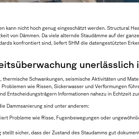
kann nicht hoch genug eingeschätzt werden. Structural Heal
igkeit von Dämmen. Da viele alternde Staudämme auf der ganze
ards konfrontiert sind, liefert SHM die datengestützten Erke
itsüberwachung unerlässlich i
thermische Schwankungen, seismische Aktivitäten und Materi
 zu Problemen wie Rissen, Sickerwasser und Verformungen füh
nd Entscheidungsträgern Informationen nahezu in Echtzeit zur
 die Dammsanierung sind unter anderem:
ziert Probleme wie Risse, Fugenbewegungen oder ungewöhnlich
g stellt sicher, dass der Zustand des Staudamms gut dokumen