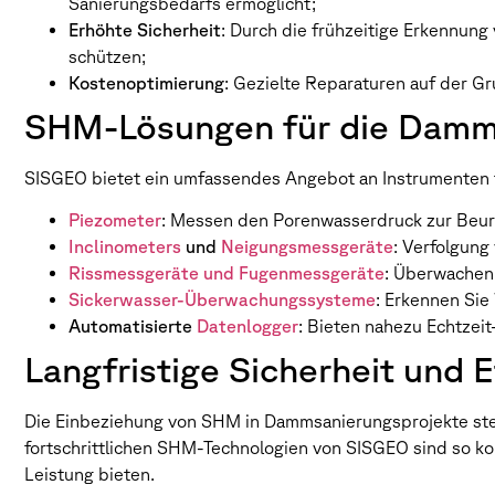
Sanierungsbedarfs ermöglicht;
Erhöhte Sicherheit
: Durch die frühzeitige Erkennun
schützen;
Kostenoptimierung
: Gezielte Reparaturen auf der G
SHM-Lösungen für die Damm
SISGEO bietet ein umfassendes Angebot an Instrumenten 
Piezometer
: Messen den Porenwasserdruck zur Beurt
Inclinometers
und
Neigungsmessgeräte
: Verfolgun
Rissmessgeräte und Fugenmessgeräte
: Überwachen
Sickerwasser-Überwachungssysteme
: Erkennen Sie 
Automatisierte
Datenlogger
: Bieten nahezu Echtzei
Langfristige Sicherheit und E
Die Einbeziehung von SHM in Dammsanierungsprojekte stel
fortschrittlichen SHM-Technologien von SISGEO sind so ko
Leistung bieten.