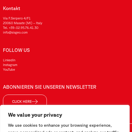
Kontakt
Via F.Serpero 4/F1
20060 Masate (MI) – Italy
Tel.
+39-02.95.76.41.30
info@sisgeo.com
FOLLOW US
LinkedIn
Instagram
YouTube
ABONNIEREN SIE UNSEREN NEWSLETTER
CLICK HERE
We value your privacy
We use cookies to enhance your browsing experience,
Sisgeo SRL – VAT No./ CF / Reg. Imp.: 10732420152 – REA: 1413159 – Share Cap. €99.000,00