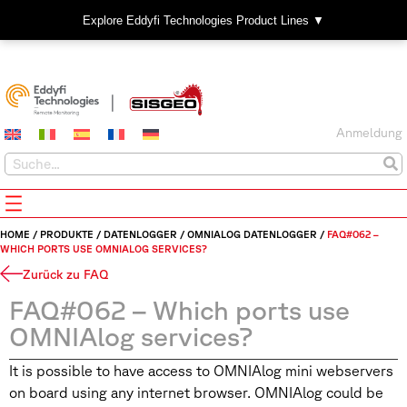
Explore Eddyfi Technologies Product Lines ▼
Anmeldung
HOME
/
PRODUKTE
/
DATENLOGGER
/
OMNIALOG DATENLOGGER
/
FAQ#062 –
WHICH PORTS USE OMNIALOG SERVICES?
Zurück zu FAQ
FAQ#062 – Which ports use
OMNIAlog services?
It is possible to have access to OMNIAlog mini webservers
on board using any internet browser. OMNIAlog could be