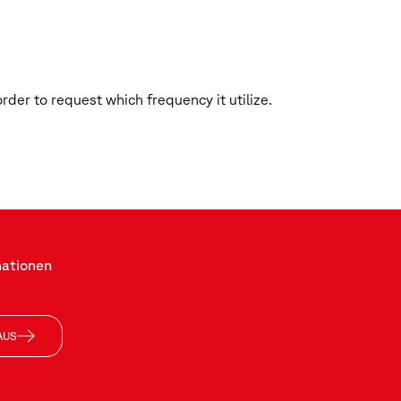
rder to request which frequency it utilize.
mationen
AUS