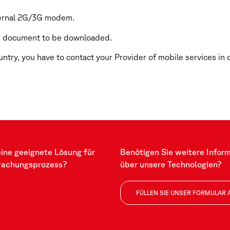
nternal 2G/3G modem.
the document to be downloaded.
ntry, you have to contact your Provider of mobile services in o
eine geeignete Lösung für
Benötigen Sie weitere Infor
wachungsprozess?
über unsere Technologien?
FÜLLEN SIE UNSER FORMULAR 