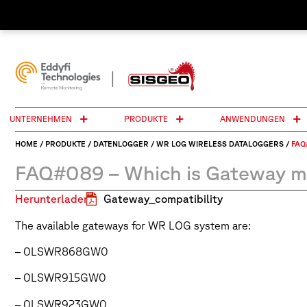
UNTERNEHMEN
PRODUKTE
ANWENDUNGEN
HOME
/
PRODUKTE
/
DATENLOGGER
/
WR LOG WIRELESS DATALOGGERS
/
FAQ
FAQ#089 – Which is Gateway mo
Herunterladen:
Gateway_compatibility
The available gateways for WR LOG system are:
– 0LSWR868GW0
– 0LSWR915GW0
– 0LSWR923GW0