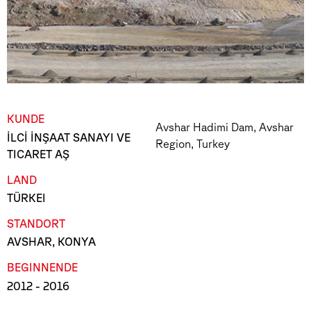
KUNDE
Avshar Hadimi Dam, Avshar
İLCİ İNŞAAT SANAYI VE
Region, Turkey
TICARET AŞ
LAND
TÜRKEI
STANDORT
AVSHAR, KONYA
BEGINN
ENDE
2012
- 2016