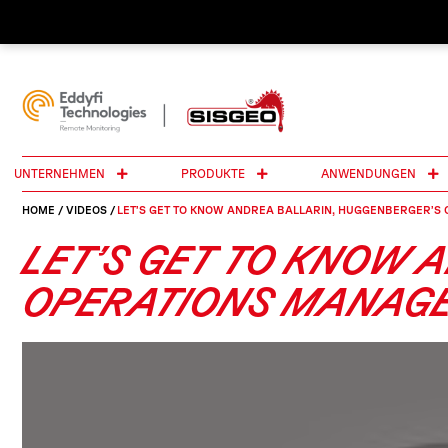
UNTERNEHMEN
PRODUKTE
ANWENDUNGEN
HOME
/
VIDEOS
/
LET’S GET TO KNOW ANDREA BALLARIN, HUGGENBERGER’S
LET’S GET TO KNOW 
OPERATIONS MANAG