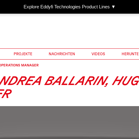
Explore Eddyfi Technologies Product Lines ▼
PROJEKTE
NACHRICHTEN
VIDEOS
HERUNTE
 OPERATIONS MANAGER
ANDREA BALLARIN, HU
ER