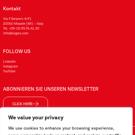
Kontakt
Via F.Serpero 4/F1
20060 Masate (MI) – Italy
Tel.
+39-02.95.76.41.30
info@sisgeo.com
FOLLOW US
LinkedIn
Instagram
YouTube
ABONNIEREN SIE UNSEREN NEWSLETTER
CLICK HERE
We value your privacy
We use cookies to enhance your browsing experience,
Sisgeo SRL – VAT No./ CF / Reg. Imp.: 10732420152 – REA: 1413159 – Share Cap. €99.000,00