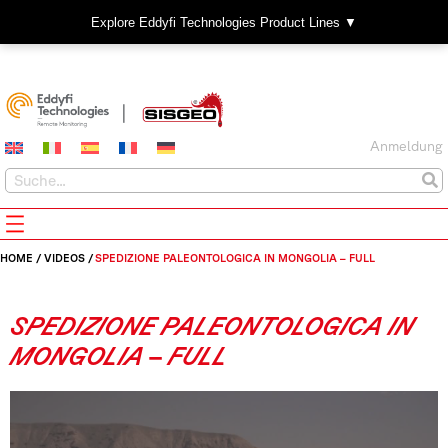
Explore Eddyfi Technologies Product Lines ▼
Anmeldung
HOME
/
VIDEOS
/
SPEDIZIONE PALEONTOLOGICA IN MONGOLIA – FULL
SPEDIZIONE PALEONTOLOGICA IN
MONGOLIA – FULL