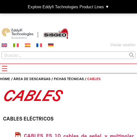
Explore Eddyfi Technologies Product Lines ▼
Iniciar sesión
HOME
/
ÁREA DE DESCARGAS
/
FICHAS TÉCNICAS
/
CABLES
CABLES
CABLES ELÉCTRICOS
CABLES_ES_10_cables_de_señal_y_multipolar