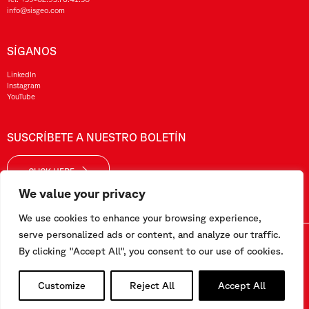
info@sisgeo.com
SÍGANOS
LinkedIn
Instagram
YouTube
SUSCRÍBETE A NUESTRO BOLETÍN
CLICK HERE
We value your privacy
We use cookies to enhance your browsing experience,
serve personalized ads or content, and analyze our traffic.
Sisgeo SRL – VAT No./ CF / Reg. Imp.: 10732420152 – REA: 1413159 – Share Cap. €99.000,00
By clicking "Accept All", you consent to our use of cookies.
Este sitio web ha sido realizado por
Pipeline Srl
Customize
Reject All
Accept All
Trabaja con nosotros
-
Condiciones generales
-
Política de privacidad y cookies
-
Área de personal