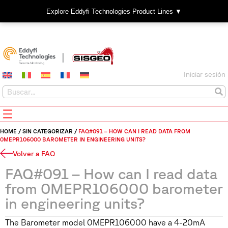
Explore Eddyfi Technologies Product Lines ▼
Iniciar sesión
HOME
/
SIN CATEGORIZAR
/
FAQ#091 – HOW CAN I READ DATA FROM
0MEPR106000 BAROMETER IN ENGINEERING UNITS?
Volver a FAQ
FAQ#091 – How can I read data
from 0MEPR106000 barometer
in engineering units?
The Barometer model 0MEPR106000 have a 4-20mA