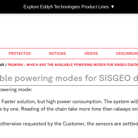
Explore Eddyfi Technologies Product Lines ▼
PROYECTOS
NOTICIAS
VÍDEOS
DESCARGA
EMS
/
FAQ#094 – WHICH ARE THE AVAILABLE POWERING MODES FOR SISGEO DIGIT
ble powering modes for SISGEO di
 powering mode:
 Faster solution, but high power consumption. The system wil
y one. Reading of the chain take more time than «always on»,
erwise requested by the Customer, the sensors are settled