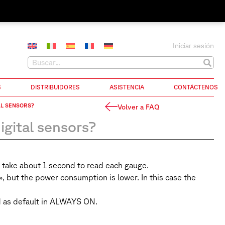
Iniciar sesión
S
DISTRIBUIDORES
ASISTENCIA
CONTÁCTENOS
AL SENSORS?
Volver a FAQ
gital sensors?
l take about 1 second to read each gauge.
 but the power consumption is lower. In this case the
 as default in ALWAYS ON.