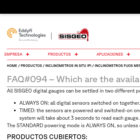
EMPRESA
PRODUCTOS
APLICACIONES
HOME
/
PRODUCTOS
/
INCLINÓMETROS IN SITU IPI
/
INCLINÓMETROS FIJOS M
FAQ#094 – Which are the availa
All SISGEO digital gauges can be settled in two different
ALWAYS ON: all digital sensors switched on together.
TIMED: the sensors are powered and switched-on one b
system will take about 3 seconds to read each gauge.
The STANDARD powering mode is ALWAYS ON, so unless oth
PRODUCTOS CUBIERTOS: