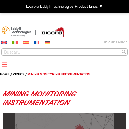
Explore Eddyfi Technologies Product Lines ▼
Iniciar sesión
HOME
/
VÍDEOS
/
MINING MONITORING INSTRUMENTATION
MINING MONITORING
INSTRUMENTATION