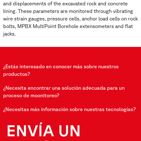
and displacements of the excavated rock and concrete
lining. These parameters are monitored through vibrating
wire strain gauges, pressure cells, anchor load cells on rock
bolts, MPBX MultiPoint Borehole extensometers and flat
jacks.
¿Estás interesado en conocer más sobre nuestros
productos?
¿Necesita encontrar una solución adecuada para un
proceso de moonitoreo?
¿Necesitas más información sobre nuestras tecnologías?
ENVÍA UN